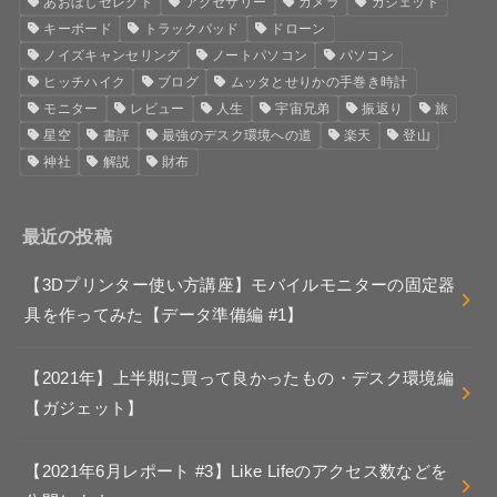
あおぼしセレクト
アクセサリー
カメラ
ガジェット
キーボード
トラックパッド
ドローン
ノイズキャンセリング
ノートパソコン
パソコン
ヒッチハイク
ブログ
ムッタとせりかの手巻き時計
モニター
レビュー
人生
宇宙兄弟
振返り
旅
星空
書評
最強のデスク環境への道
楽天
登山
神社
解説
財布
最近の投稿
【3Dプリンター使い方講座】モバイルモニターの固定器
具を作ってみた【データ準備編 #1】
【2021年】上半期に買って良かったもの・デスク環境編
【ガジェット】
【2021年6月レポート #3】Like Lifeのアクセス数などを