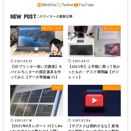
NEW POST
3Dプリンター
ガジェット
2021.08.01
2021.08.17
【3Dプリンター使い方講座】モ
【2021年】上半期に買って良か
バイルモニターの固定器具を作
ったもの・デスク環境編【ガジ
ってみた【データ準備編 #1】
ェット】
ブログ
ガジェット
2021.07.18
2021.07.06
【2021年6月レポート #3】Like
【サブスクは契約するな】意地