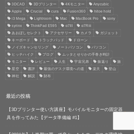
3DCAD
3Dプリンター
4Kモニター
Anycubic
Apple
Crucial
cura
Fusion360
hitoe hold
i3 Mega
Lightroom
Mac
MacBook Pro
sony
syrinx
ThinkPad E595
α7III
α7Riii
あおぼしセレクト
アクセサリー
カメラ
ガジェット
キーボード
トラックパッド
ドローン
ノイズキャンセリング
ノートパソコン
パソコン
ヒッチハイク
ブログ
ムッタとせりかの手巻き時計
モニター
レビュー
人生
宇宙兄弟
振返り
旅
星空
書評
最強のデスク環境への道
楽天
登山
神社
解説
財布
最近の投稿
【3Dプリンター使い方講座】モバイルモニターの固定器
具を作ってみた【データ準備編 #1】