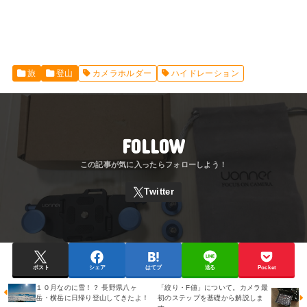
旅
登山
カメラホルダー
ハイドレーション
FOLLOW
ポスト
シェア
はてブ
送る
Pocket
１０月なのに雪！？ 長野県八ヶ
「絞り・F値」について。カメラ最
岳・横岳に日帰り登山してきたよ！
初のステップを基礎から解説しま